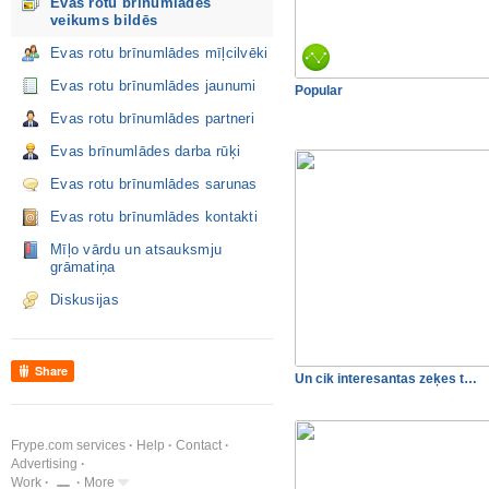
Evas rotu brīnumlādes
veikums bildēs
Evas rotu brīnumlādes mīļcilvēki
Evas rotu brīnumlādes jaunumi
Popular
Evas rotu brīnumlādes partneri
Evas brīnumlādes darba rūķi
Evas rotu brīnumlādes sarunas
Evas rotu brīnumlādes kontakti
Mīļo vārdu un atsauksmju
grāmatiņa
Diskusijas
Share
Un cik interesantas zeķes t…
Frype.com services
Help
Contact
Advertising
Work
More