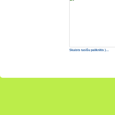
Skaists tasīšu paliknītis )…