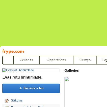
Pāriet
uz
saturu
Galleries
Applications
Groups
Pa
Galleries
Evas rotu brīnumlāde.
Become a fan
Sākums