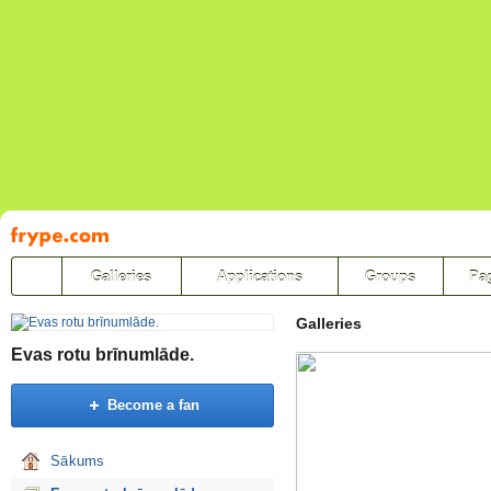
Pāriet
uz
saturu
Galleries
Applications
Groups
Pa
Galleries
Evas rotu brīnumlāde.
Become a fan
Sākums