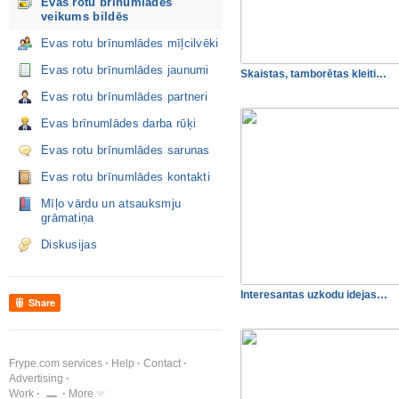
Evas rotu brīnumlādes
veikums bildēs
Evas rotu brīnumlādes mīļcilvēki
Evas rotu brīnumlādes jaunumi
Skaistas, tamborētas kleiti…
Evas rotu brīnumlādes partneri
Evas brīnumlādes darba rūķi
Evas rotu brīnumlādes sarunas
Evas rotu brīnumlādes kontakti
Mīļo vārdu un atsauksmju
grāmatiņa
Diskusijas
Interesantas uzkodu idejas…
Share
Frype.com services
Help
Contact
Advertising
Work
More