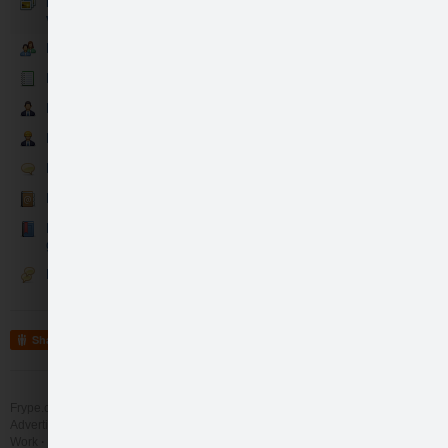
Evas rotu brīnumlādes
veikums bildēs
Evas rotu brīnumlādes mīļcilvēki
Evas rotu brīnumlādes jaunumi
Evas rotu brīnumlādes partneri
Maza, skaista brīnum…
Evas brīnumlādes darba rūķi
Evas rotu brīnumlādes sarunas
Evas rotu brīnumlādes kontakti
Mīļo vārdu un atsauksmju
grāmatiņa
Diskusijas
Brumm brumm
Ideju…
Share
Frype.com services
Help
Contact
Advertising
Work
More