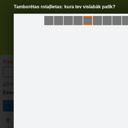
Tamborētas rotaļlietas: kura tev vislabāk patīk?
Pāriet
uz
saturu
Galleries
Applications
Groups
Pa
Tambor
Evas rotu brīnumlāde.
Become a fan
Sākums