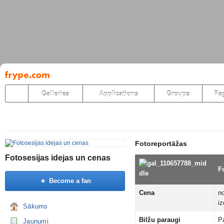
Pāriet
uz
saturu
Galleries
Applications
Groups
Pa
Fotoreportāžas
Fotosesijas idejas un cenas
F
Become a fan
Cena
n
iz
Sākums
Bilžu paraugi
Pa
Jaunumi