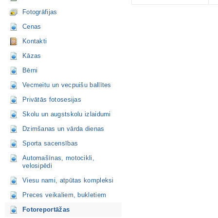
Fotogrāfijas
Cenas
Kontakti
Kāzas
Bērni
Vecmeitu un vecpuišu ballītes
Privātās fotosesijas
Skolu un augstskolu izlaidumi
Dzimšanas un vārda dienas
Sporta sacensības
Automašīnas, motocikli,
velosipēdi
Viesu nami, atpūtas kompleksi
Preces veikaliem, bukletiem
Fotoreportāžas