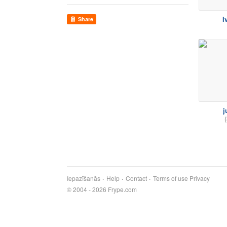
I
Share
j
(
Iepazīšanās
Help
Contact
Terms of use
Privacy
© 2004 - 2026 Frype.com