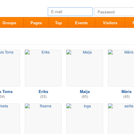
Groups
Pages
Top
Events
Visitors
s Toms
Eriks
Maija
Māris
34)
(53)
(65)
(45)