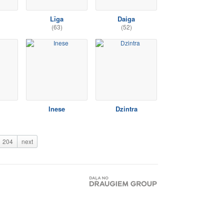
Līga
Daiga
(63)
(52)
Inese
Dzintra
204
next