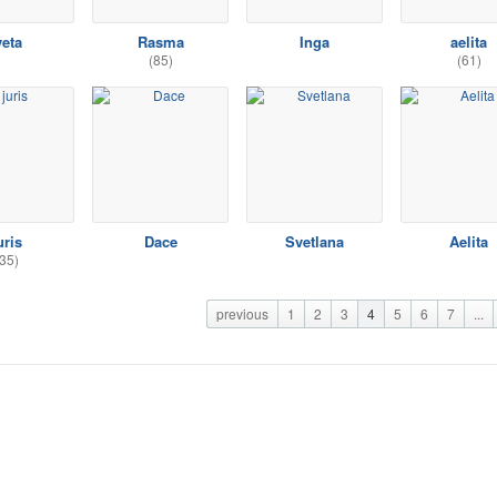
veta
Rasma
Inga
aelita
(85)
(61)
uris
Dace
Svetlana
Aelita
35)
previous
1
2
3
4
5
6
7
...