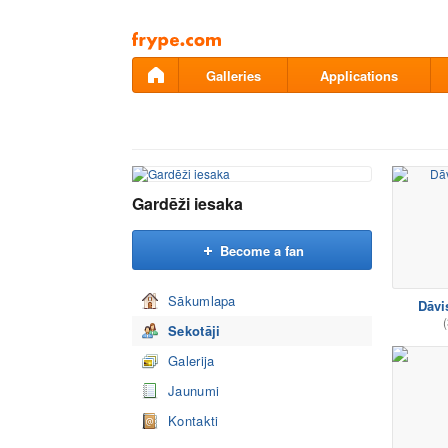
Pāriet
uz
saturu
Galleries
Applications
Gardēži iesaka
Become a fan
Sākumlapa
Dāvi
(
Sekotāji
Galerija
Jaunumi
Kontakti