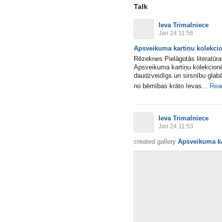
Talk
Ieva Trimalniece
Jan 24 11:56
Apsveikuma kartiņu kolekci
Rēzeknes Pielāgotās literatūras
Apsveikuma kartiņu kolekcionē
daudzveidīgs un sirsnību glabā
no bērnības krāto Ievas...
Rea
Ieva Trimalniece
Jan 24 11:53
created gallery
Apsveikuma ka