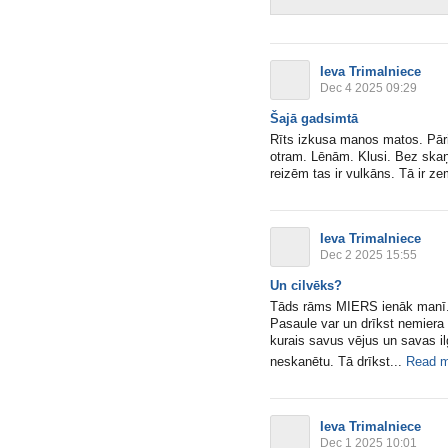
Ieva Trimalniece
Dec 4 2025 09:29
Šajā gadsimtā
Rīts izkusa manos matos. Pāri
otram. Lēnām. Klusi. Bez skaņ
reizēm tas ir vulkāns. Tā ir ze
Ieva Trimalniece
Dec 2 2025 15:55
Un cilvēks?
Tāds rāms MIERS ienāk manī. U
Pasaule var un drīkst nemiera 
kurais savus vējus un savas il
neskanētu. Tā drīkst...
Read m
Ieva Trimalniece
Dec 1 2025 10:01