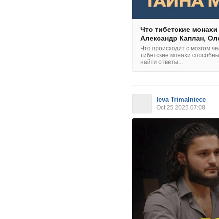
Что тибетские монахи 
Александр Каплан, Ол
Что происходит с мозгом ч
тибетские монахи способны
найти ответы...
Ieva Trimalniece
Oct 25 2025 07:08