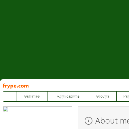
Pāriet
uz
saturu
Galleries
Applications
Groups
Pa
About m