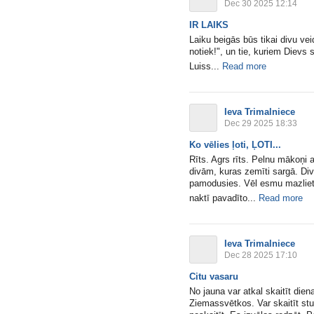
Dec 30 2025 12:14
IR LAIKS
Laiku beigās būs tikai divu veid
notiek!", un tie, kuriem Dievs s
Luiss...
Read more
Ieva Trimalniece
Dec 29 2025 18:33
Ko vēlies ļoti, ĻOTI...
Rīts. Agrs rīts. Pelnu mākoņi
divām, kuras zemīti sargā. Div
pamodusies. Vēl esmu mazliet c
naktī pavadīto...
Read more
Ieva Trimalniece
Dec 28 2025 17:10
Citu vasaru
No jauna var atkal skaitīt die
Ziemassvētkos. Var skaitīt stu