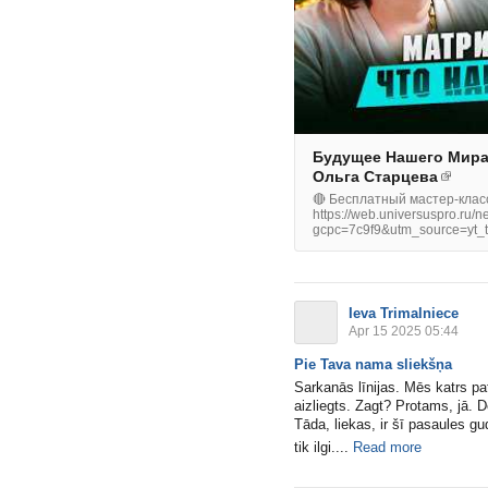
Будущее Нашего Мира 
Ольга Старцева
🔴 Бесплатный мастер-клас
https://web.universuspro.ru/
gcpc=7c9f9&utm_source=yt_
Ieva Trimalniece
Apr 15 2025 05:44
Pie Tava nama sliekšņa
Sarkanās līnijas. Mēs katrs pa
aizliegts. Zagt? Protams, jā. 
Tāda, liekas, ir šī pasaules gu
tik ilgi....
Read more