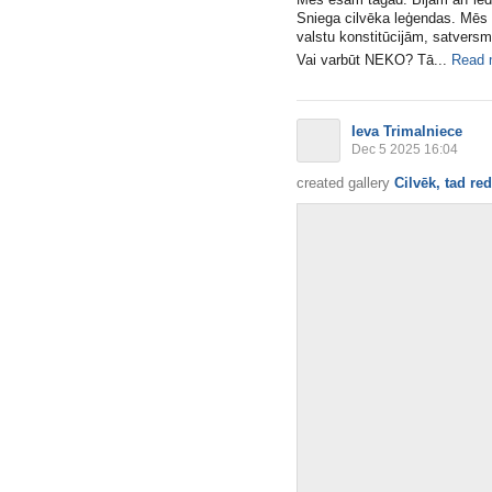
Sniega cilvēka leģendas. Mēs 
valstu konstitūcijām, satvers
Vai varbūt NEKO? Tā...
Read 
Ieva Trimalniece
Dec 5 2025 16:04
created gallery
Cilvēk, tad red