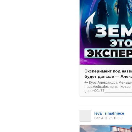
Эксперимент под назв
будет дальше — Алек
🔑 Курс Александра Меньши
https://edu.alexmenshikov.com
gcpc=00a77_____________
Ieva Trimalniece
Feb 4 2025 10:33