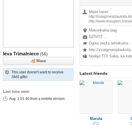
Mājas lapas:
http://zvaigznesplauksta.b
http://www.draugiem.lv/zvai
Mākoņkalna pag.
DZĪVOT ...
http://zvaigznesplaukst
Ieva Trimalniece
(56)
Wave
This user doesn't want to receive
Latest friends
SMS gifts!
Last time seen
Aug 2 01:40 from a mobile version
Maruta
(71)