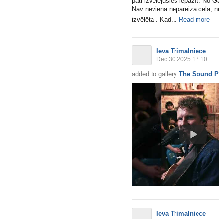
pati izvēlējusies iepazīt. No
Nav neviena nepareizā ceļa, n
izvēlēta . Kad...
Read more
Ieva Trimalniece
Dec 30 2025 17:10
added to gallery
The Sound P
Ieva Trimalniece