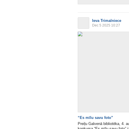
Ieva Trimalniece
Dec 5 2025 10:27
“Es mīlu savu foto”
Preiļu Galvenā bibliotēka, 4. a
konkursa “Es mīlu savu foto” i