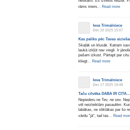
neskaitīt. Es izvēlos redzēt. 
rāms miers...
Read more
Ieva Trimalniece
Dec 20 2025 15:07
Kas paliks pēc Tavas aizieš
Skaļāk un klusāk. Katram savs
laukā izkļūt nav viegli. Ir jān
pašam izkust. Pārtapt par citu f
kliegt...
Read more
Ieva Trimalniece
Dec 17 2025 19:48
Taču cilvēka DABA IR CITA
Nepiederu ne Tev, ne sev. Nep
vēl neizteiktām pasaulēm. Kurās
labākas, ne sliktākas par šo r
vārdu "jā", tad tas...
Read mor