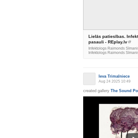
Lielās patiesības. Inf
pasauli - REplay.lv
Infektologs Raimonds Sīmanis 
Infektologs Raimonds Sīmanis
Ieva Trimalniece
Aug 24 2025 10:49
created gallery
The Sound Po