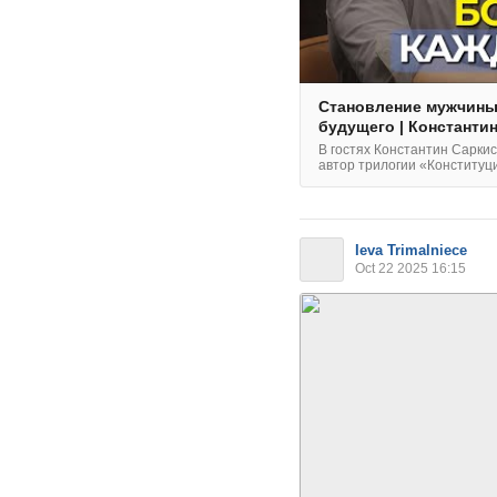
Становление мужчины,
будущего | Константи
В гостях Константин Саркися
автор трилогии «Конституция
Ieva Trimalniece
Oct 22 2025 16:15