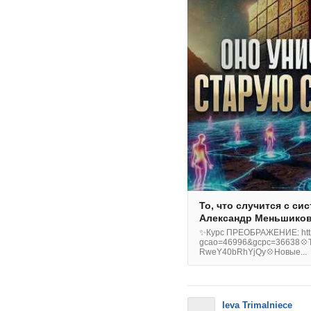
То, что случится с си
Александр Меньшико
✨Курс ПРЕОБРАЖЕНИЕ: https:
gcao=46996&gcpc=36638💠Те
RweY40bRhYjQy💠Новые...
Ieva Trimalniece