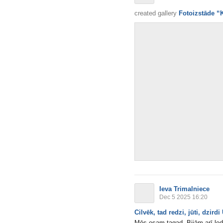
created gallery
Fotoizstāde “
Ieva Trimalniece
Dec 5 2025 16:20
Cilvēk, tad redzi, jūti, dzirdi
Mēs esam tagad. Bijām arī ledu