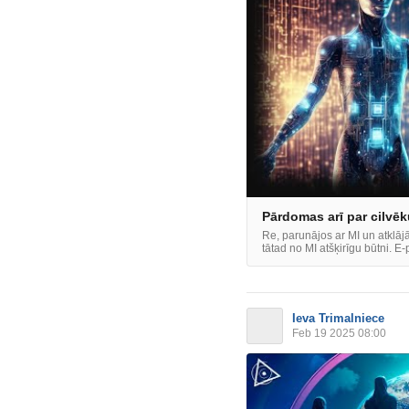
Pārdomas arī par cilvēk
Re, parunājos ar MI un atklāj
tātad no MI atšķirīgu būtni. E-
Ieva Trimalniece
Feb 19 2025 08:00