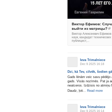
Виктор Ефимов: Случ
выйти из матрицы?
Виктор Алексеевич Ефимов 
наук, кандидат технически
публицист,...
Ieva Trimalniece
Dec 9 2025 16:18
Dzi, kā Tev, cilvēk, šodien g
Gads lēnām veic savu pēdējo a
gads. Visās nozīmēs. Pat ja arī
neatceros. Izdzisis no atmiņu 
Daudz, ļoti...
Read more
Ieva Trimalniece
Dec 9 2025 16:14