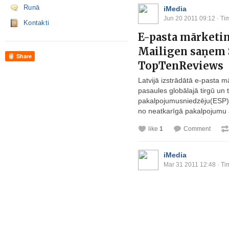
Runā
iMedia
Jun 20 2011 09:12
· Ti
Kontakti
E-pasta mārketi
Mailigen saņem 
Share
TopTenReviews
Latvijā izstrādātā e-pasta 
pasaules globālajā tirgū un 
pakalpojumusniedzēju(ESP) 
no neatkarīgā pakalpojumu 
like
1
Comment
iMedia
Mar 31 2011 12:48
· Ti