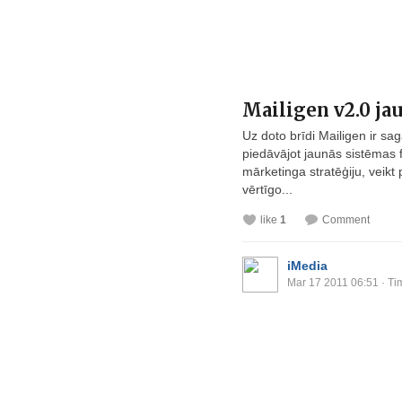
Mailigen v2.0 ja
Uz doto brīdi Mailigen ir sa
piedāvājot jaunās sistēmas f
mārketinga stratēģiju, veikt p
vērtīgo...
like
1
Comment
iMedia
Mar 17 2011 06:51
· Ti