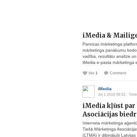
iMedia & Mailig
Pareizas mārketinga platfor
mārketinga panākumu kodols 
vadība, rezultātu analīze u
iMedia e-pasta mārketinga ek
like
1
Comment
iMedia
Jul 1 2010 08:52
· Time
iMedia kļūst par
Asociācijas bied
Interneta mārketinga aģentūra
Tiešā Mārketinga Asociācijas
(LTMA) ir dibinājuši Latvija