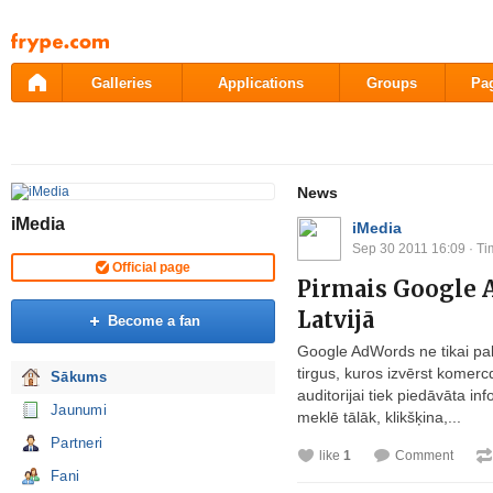
Pāriet
uz
saturu
Galleries
Applications
Groups
Pa
News
iMedia
iMedia
Sep 30 2011 16:09
· Ti
Official page
Pirmais Google 
Latvijā
Become a fan
Google AdWords ne tikai palīd
tirgus, kuros izvērst komer
Sākums
auditorijai tiek piedāvāta inf
Jaunumi
meklē tālāk, klikšķina,...
Partneri
like
1
Comment
Fani