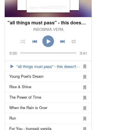
demo irašai 2009-2010
"all things must pass" - this doesn't apply to rocknroll!
INSOMNIA VERA
0:00
3:41
"all things must pass" - this doesn't apply to rocknroll!
Young Poet's Dream
Rise & Shine
The Power of Time
When the Rain is Over
Run
For You - trumpoji versija