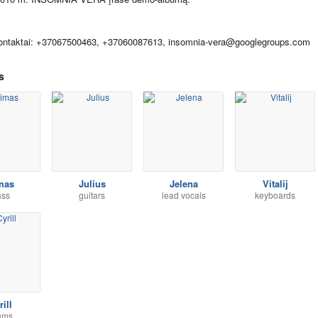
ontaktai: +37067500463, +37060087613,
insomnia-vera@googlegroups.com
s
mas
Julius
Jelena
Vitalij
ass
guitars
lead vocals
keyboards
rill
ums