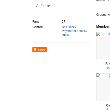
--
Songs
Grupės k
Fans
27
Member
Genres
Soft Rock
/
Psychedelic Rock
/
Rock
Share
Ri
b
Cy
dr