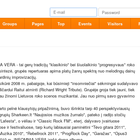
Groups
Pages
Top
Events
Visitors
VERA - tai gerų tradicijų "klasikinio" bei šiuolaikinio "progresyvaus" roko
intezė, grupės repertuaras apima platų žanrų spektrą nuo melodingų dainų
ardinių improvizacijų.
ikūrė 2008 m. pabaigoje, kai būsimieji "insomniečiai" sėkmingai sudalyvavo
ičardui Raitui atminti (Richard Wright Tribute). Grupėje groja tiek jauni, tiek
 jau žinomi Lietuvos roko scenos muzikantai. Jau nuo pirmų savo gyvavimo
arto pelnė klausytojų pripažinimą, buvo išrinkta tarp 40 perspektyviausių
grupių Sharkeen.lt "Naujosios muzikos žurnalo", pateko į radijo stočių
 "Lafesta", o vėliau ir "Classic Rock FM", eterį, dalyvavo įvairiuose
e ir festivaliuose, tarp kurių labiausiai paminėtini "Tėvo gitara 2011",
Muzika 2010", "Rebellrock 2011", "ProgRock Day", "Garažas", "Opus3
 2010 m. INSOMNIA VERA įrašė demo-albumą.