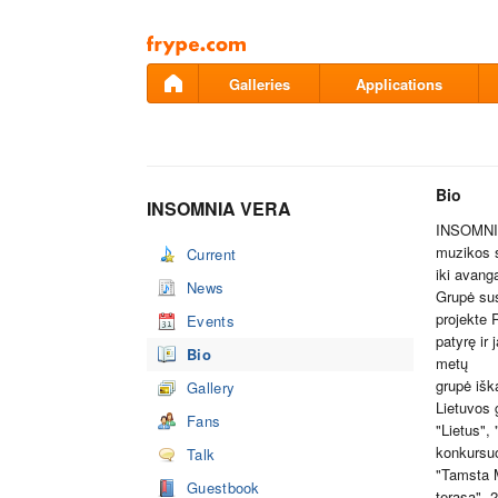
Pāriet
uz
saturu
Galleries
Applications
Bio
INSOMNIA VERA
INSOMNIA 
muzikos s
Current
iki avang
News
Grupė sus
projekte R
Events
patyrę ir
Bio
metų
grupė išk
Gallery
Lietuvos 
Fans
"Lietus",
konkursuos
Talk
"Tamsta 
Guestbook
terasa".