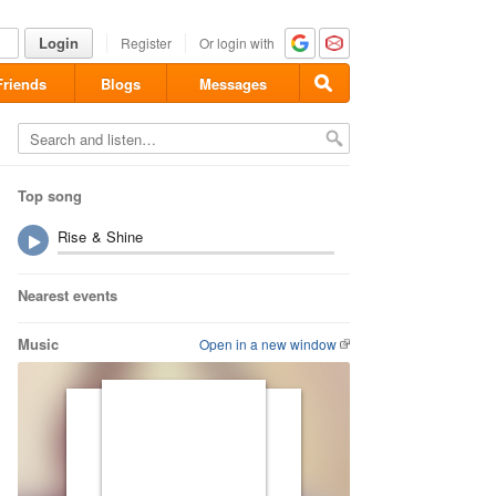
Login
Register
Or login with
Friends
Blogs
Messages
Top song
Rise & Shine
Nearest events
Music
Open in a new window