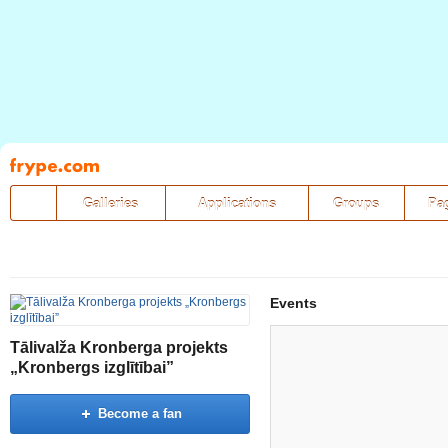
Pāriet
uz
saturu
Galleries
Applications
Groups
Pa
Events
Tālivalža Kronberga projekts
„Kronbergs izglītībai”
Become a fan