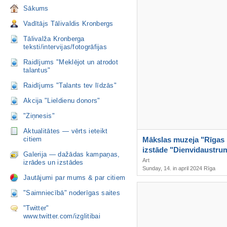
Sākums
Vadītājs Tālivaldis Kronbergs
Tālivalža Kronberga
teksti/intervijas/fotogrāfijas
Raidījums "Meklējot un atrodot
talantus"
Raidījums "Talants tev līdzās"
Akcija "Lieldienu donors"
"Ziņnesis"
Aktualitātes — vērts ieteikt
citiem
Mākslas muzeja "Rīgas 
izstāde "Dienvidaustru
Galerija — dažādas kampaņas,
mākslas kolekcija"
Art
izrādes un izstādes
Sunday, 14. in april 2024 Rīga
Jautājumi par mums & par citiem
"Saimniecībā" noderīgas saites
"Twitter"
www.twitter.com/izglitibai