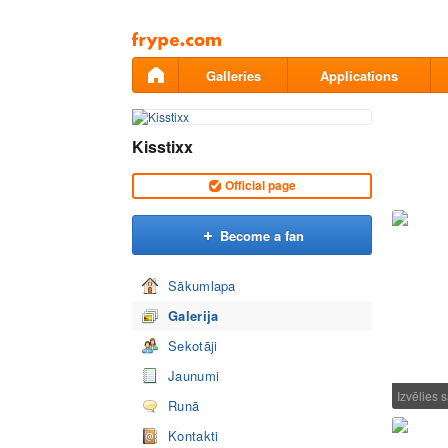
Pāriet
uz
saturu
Galleries
Applications
Kisstixx
Official page
Become a fan
Sākumlapa
Galerija
Sekotāji
Jaunumi
Izvēlies
Runā
Kontakti