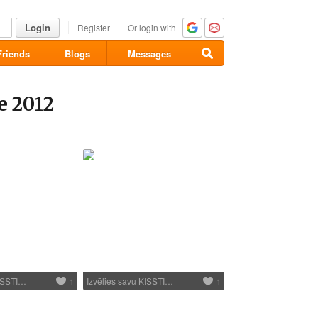
Login
Register
Or login with
Friends
Blogs
Messages
e 2012
KISSTI…
Izvēlies savu KISSTI…
1
1