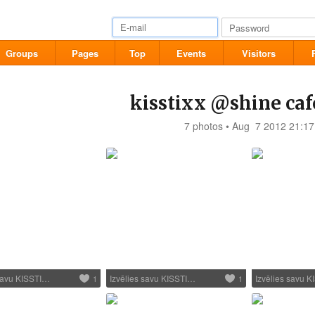
Groups
Pages
Top
Events
Visitors
kisstixx @shine caf
7 photos • Aug 7 2012 21:17
 savu KISSTI…
Izvēlies savu KISSTI…
Izvēlies savu 
1
1