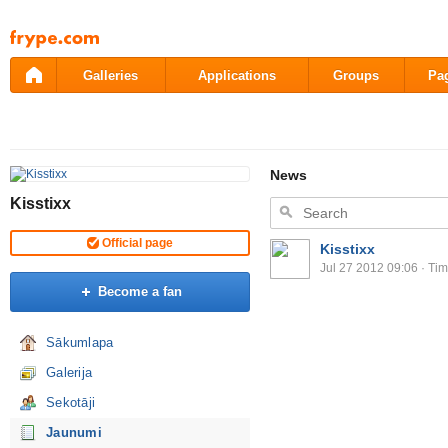
Pāriet
uz
saturu
Galleries
Applications
Groups
Pa
News
Kisstixx
Official page
Kisstixx
Jul 27 2012 09:06
· Tim
Become a fan
Sākumlapa
Galerija
Sekotāji
Jaunumi