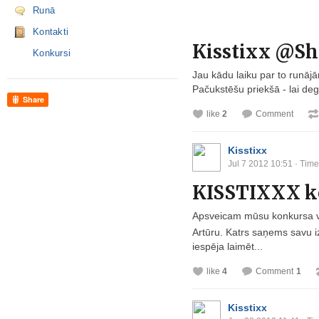
Runā
Kontakti
Kisstixx @Shi
Konkursi
Jau kādu laiku par to runājām 
Pačukstēšu priekšā - lai deg
Share
like
2
Comment
Kisstixx
Jul 7 2012 10:51
· Time
KISSTIXXX k
Apsveicam mūsu konkursa 
Artūru. Katrs saņems savu 
iespēja laimēt...
like
4
Comment
1
Kisstixx