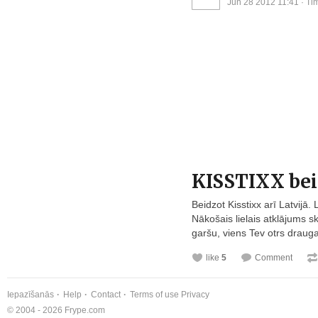
Jun 28 2012 11:41
· Ti
KISSTIXX beid
Beidzot Kisstixx arī Latvij
Nākošais lielais atklājums s
garšu, viens Tev otrs drauga
like
5
Comment
Iepazīšanās
Help
Contact
Terms of use
Privacy
© 2004 - 2026 Frype.com