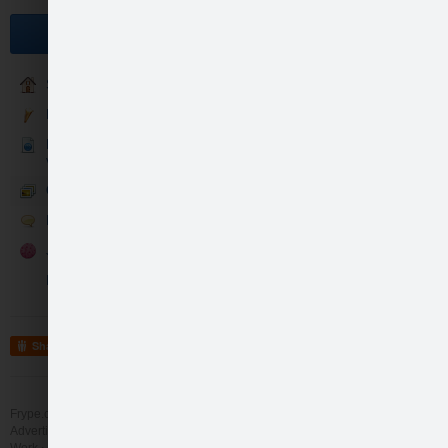
Become a fan
Sākumlapa
Klasiskās vērtības
Klasika akcija visos ELVI
veikalos
Galerija
Liels paldies, Talsi…
Runā
Jaunās garšas
Konkursi
Share
Liels paldies, Talsi…
Frype.com services
Help
Contact
Advertising