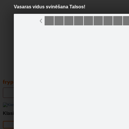
Vasaras vidus svinēšana Talsos!
Pāriet
uz
saturu
Galleries
Applications
Groups
Pa
Klasika
Official page