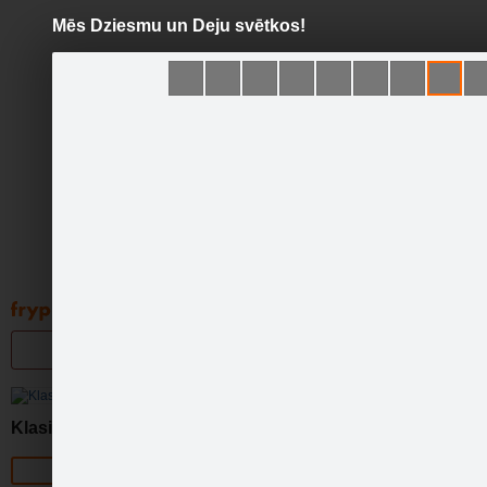
Mēs Dziesmu un Deju svētkos!
Pāriet
uz
saturu
Galleries
Applications
Groups
Pa
Klasika
Official page