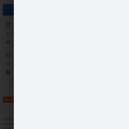
Become a fan
Sākumlapa
Klasiskās vērtības
Klasika akcija visos ELVI
veikalos
Galerija
Mēs sakām milzīgu pa…
Runā
Jaunās garšas
Konkursi
Share
Mēs sakām milzīgu pa…
Frype.com services
Help
Contact
Advertising