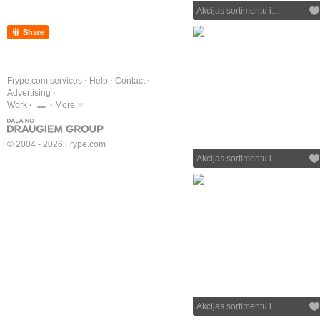
Akcijas sortimentu i…
Share
Frype.com services
Help
Contact
Advertising
Work
More
© 2004 - 2026 Frype.com
Akcijas sortimentu i…
Akcijas sortimentu i…