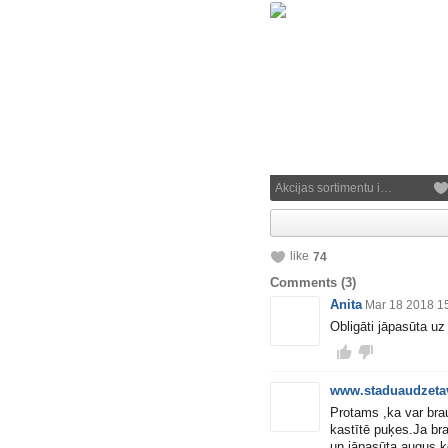
Akcijas sortimentu i…
like
74
Comments
(3)
Anita
Mar 18 2018 1
Obligāti jāpasūta uz
www.staduaudzetav
Protams ,ka var brau
kastītē puķes.Ja bra
un jāpasūta augus ko