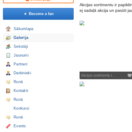
Akcijas sortimentu ir papild
ej sadaļā akcija un pasūti ja
Become a fan
Sākumlapa
Galerija
Sekotāji
Jaunumi
Partneri
Darbinieki
Akcijas sortimentu i…
Runā
Kontakti
Runā
Konkursi
Runā
Events