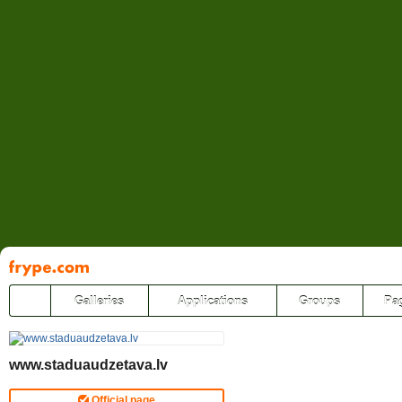
Pāriet
uz
saturu
Galleries
Applications
Groups
Pa
www.staduaudzetava.lv
Official page