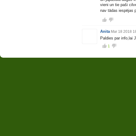
vieni un tie paši ci
nav tādas iespējas p
Anita
Mar 18 2018 1
Paldies par info,lai
1