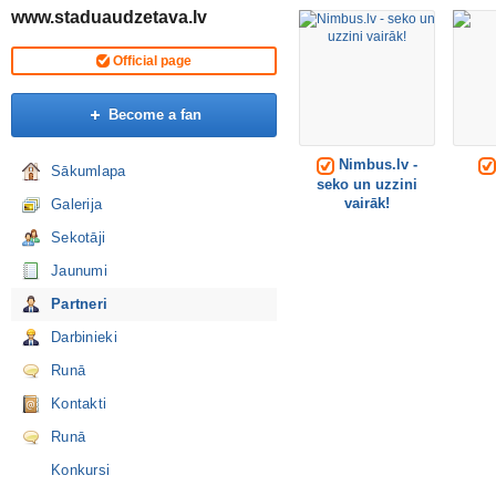
www.staduaudzetava.lv
Official page
Become a fan
Nimbus.lv -
Sākumlapa
seko un uzzini
vairāk!
Galerija
Sekotāji
Jaunumi
Partneri
Darbinieki
Runā
Kontakti
Runā
Konkursi