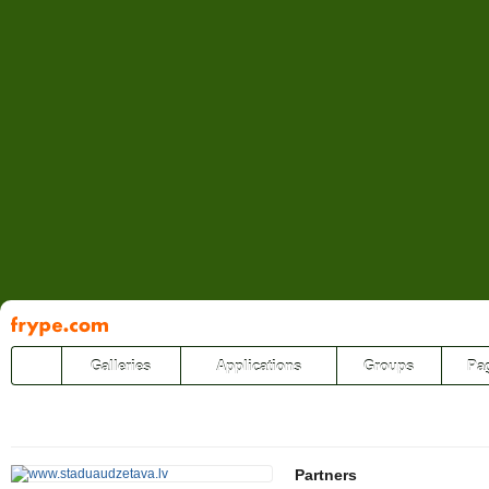
Pāriet
uz
saturu
Galleries
Applications
Groups
Pa
Partners