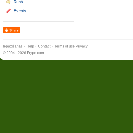
Runā
Events
Share
Iepazīšanās
Help
Contact
Terms of use
Privacy
© 2004 - 2026 Frype.com