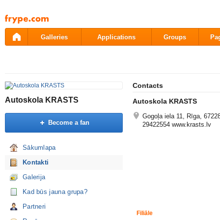
Pāriet
uz
saturu
Galleries
Applications
Groups
Pa
Contacts
Autoskola KRASTS
Autoskola KRASTS
Gogoļa iela 11, Rīga, 6722
Become a fan
29422554 www.krasts.lv
Sākumlapa
Kontakti
Galerija
Kad būs jauna grupa?
Partneri
Filiāle