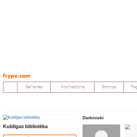
Pāriet
uz
saturu
Galleries
Applications
Groups
Pa
Darbinieki
Kuldīgas bibliotēka