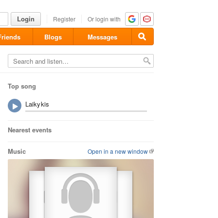
Login
Register
Or login with
Friends
Blogs
Messages
Top song
Laikykis
Nearest events
Music
Open in a new window