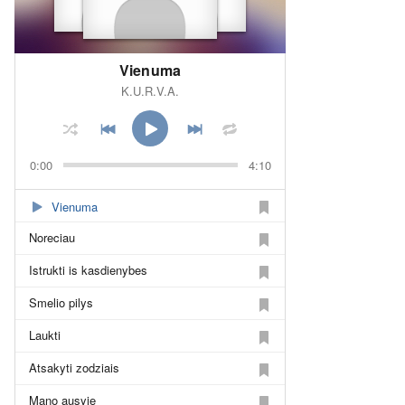
Vienuma
K.U.R.V.A.
0:00
4:10
Vienuma
Noreciau
Istrukti is kasdienybes
Smelio pilys
Laukti
Atsakyti zodziais
Mano ausyje