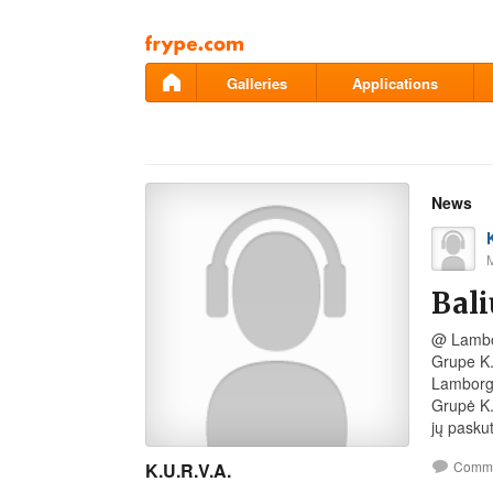
Pāriet
uz
saturu
Galleries
Applications
News
Bali
@ Lambor
Grupe K.
Lamborgh
Grupė K.
jų paskut
Comm
K.U.R.V.A.