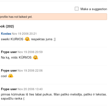
Make a suggestion
profile has not talked yet.
ook
(202)
Kostas
Nov 19 2006 20:21
sweiki KURVOS
respektas jums ;]
Frype user
Nov 19 2006 20:59
Na ką, mldc KŪRVOS
Frype user
Nov 19 2006 22:06
cool
Frype user
Nov 20 2006 13:40
pirmas kūrinukas iš ties labai puikus. Man patiko melodija, patiko ir tekstas.
sapudžiu ranka (: