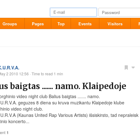
Groups
Pages
Top
Events
Visitors
K.U.R.V.A.
May 2 2010 12:56
· Time to read 1 min
us baigtas ....... namo. Klaipedoje
ghinio video night club Balius baigtas ....... namo.
U.R.V.A. geguzes 8 diena su kruva muzikantu Klaipedoje klube
inio video night club.
U.R.V.A (Kaunas United Rap Various Artists) išsiskirsto, tad nepraleisk
inio koncerto...
ent
1