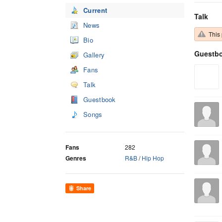
Current
Talk
News
This 
Bio
Guestb
Gallery
Fans
Talk
Guestbook
Songs
Fans
282
Genres
R&B
/
Hip Hop
Share