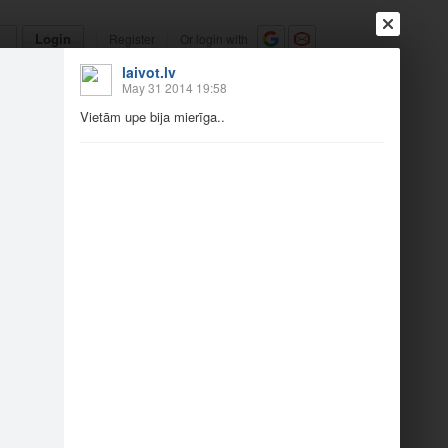
Login
Register
Or login with
laivot.lv
Friends
Blogs
Messages
May 31 2014 19:58
Vietām upe bija mierīga..
7
nācās…
Recommendations
1