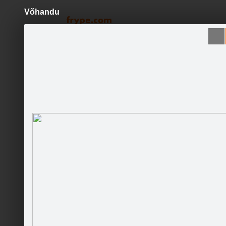
Võhandu
Pāriet
uz
saturu
Galleries
Applications
laivot.lv
Become a fan
Sākumlapa
Galerija
Sekotāji
Jaunumi
Partneri
Darbinieki
Īsa instr
Runā