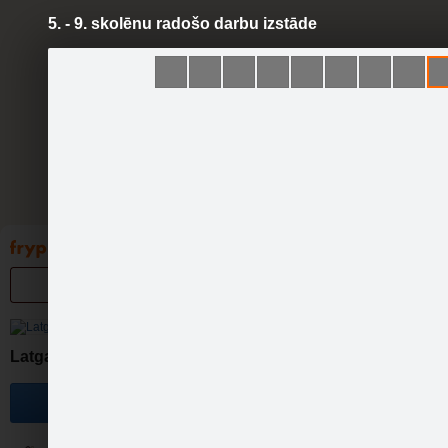
5. - 9. skolēnu radošo darbu izstāde
Pāriet
uz
saturu
Galleries
Applications
Groups
Pa
Latgales Centrālā bibliotēka
Become a fan