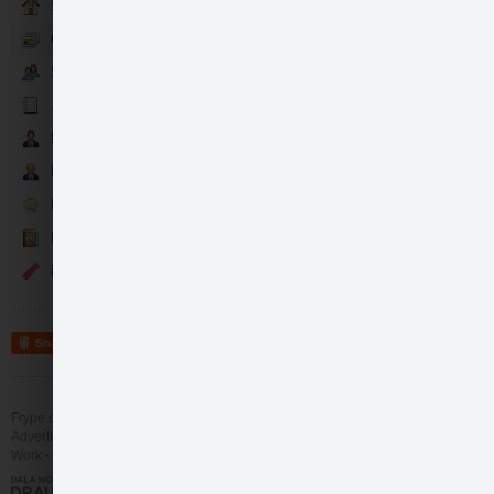
Sākumlapa
Galerija
Sekotāji
Jaunumi
Partneri
Darbinieki
Runā
Kontakti
Events
Share
Frype.com services
Help
Contact
Advertising
Work
More