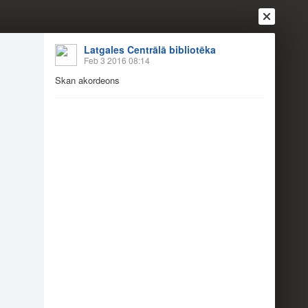
Latgales Centrālā bibliotēka
Feb 3 2016 08:14
Skan akordeons
Login
Register
Or login with
Friends
Blogs
Messages
as"
4