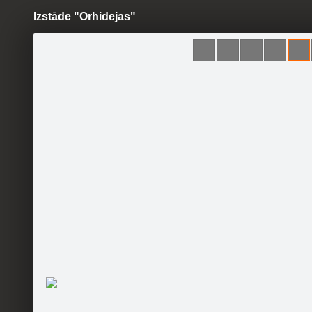
Izstāde "Orhidejas"
Pāriet
uz
saturu
Galleries
Applications
Latgales Centrālā bibliotēka
Become a fan