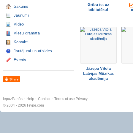
Gribu iet uz
Sākums
bibliotēku!
m
Jaunumi
Video
Viesu grāmata
Kontakti
Jautājumi un atbildes
Events
Jāzepa Vītola
Latvijas Mūzikas
akadēmija
Share
Iepazīšanās
Help
Contact
Terms of use
Privacy
© 2004 - 2026 Frype.com