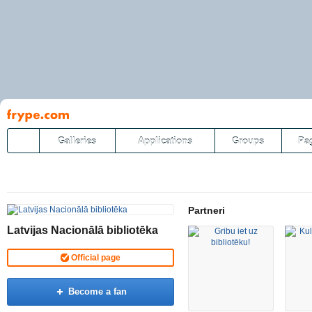
Pāriet
uz
saturu
Galleries
Applications
Groups
Pa
Partneri
Latvijas Nacionālā bibliotēka
Official page
Become a fan