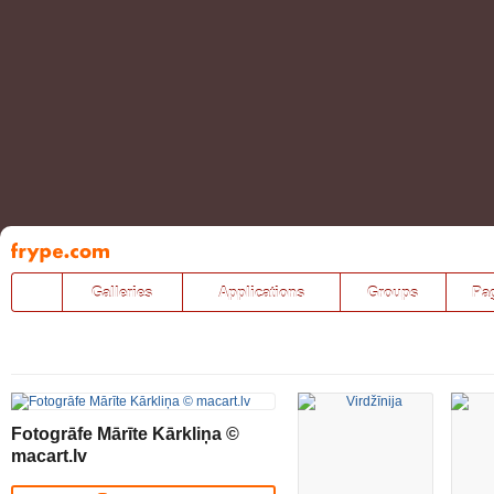
Pāriet
uz
saturu
Galleries
Applications
Groups
Pa
Fotogrāfe Mārīte Kārkliņa ©
macart.lv