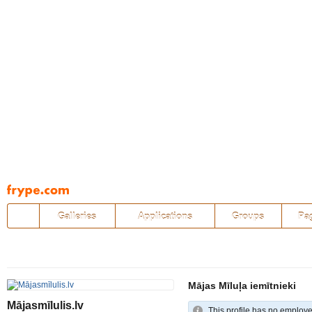
Pāriet
uz
saturu
Galleries
Applications
Groups
Pa
Mājas Mīluļa iemītnieki
Mājasmīlulis.lv
This profile has no employe