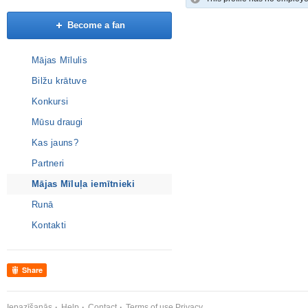
Become a fan
Mājas Mīlulis
Bilžu krātuve
Konkursi
Mūsu draugi
Kas jauns?
Partneri
Mājas Mīluļa iemītnieki
Runā
Kontakti
Share
Iepazīšanās
Help
Contact
Terms of use
Privacy