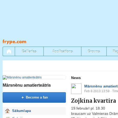
Pāriet
uz
saturu
Galleries
Applications
Groups
Pa
News
Mārsnēnu amatierteātris
Mārsnēnu amatiert
Feb 8 2013 13:59
· Tim
Become a fan
Zojkina kvartira
19.februārī pl. 18.30
Sākumlapa
braucam uz Valmieras Drāma