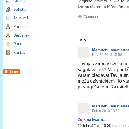
Galerija
"Zojkina kvartira" Sīkķa te-
w
Izbraukšana no Mārsnēnu ce
Sekotāji
Comment
Jaunumi
Partneri
Darbinieki
Talk
Runā
Mārsnēnu amatierteā
Kontakti
Nov 29 2015 15:58
Tuvojas Ziemassvētku u
sagatavoties? Nav priek
Share
varam piedāvāt Tev jautr
meža dzīvniekiem. To va
pieaugušajiem. Rakstiet
Mārsnēnu amatierteā
Feb 8 2013 13:59
Zojkina kvartira
19.februārī pl. 18.30 braucam 