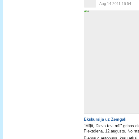
Aug 14 2011 16:54
Ekskursija uz Zemgali
"Mīļā, Dievs tevi mīl" gribas d
Piektdiena, 12.augusts. No rīt
Piebrauc autobuss, kuru atkal j