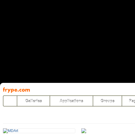
Pāriet
uz
saturu
Galleries
Applications
Groups
Pa