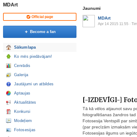
MDArt
Jaunumi
Official page
MDArt
Apr 14 2015 11:55
· Tim
Become a fan
Sākumlapa
Ko mēs piedāvājam!
Cenrādis
Galerija
Jautājumi un atbildes
Aptaujas
[-IZDEVĪGI-] Foto
Aktualitātes
Tā kā vēlos atjaunot savu po
Konkursi
fotografēšanas žandros tad
Modeļiem
Fotosesija Ventspilī par si
(par precīzām izmaksām vien
Fotosesijas
Fotosesijas ilgums un iegūto