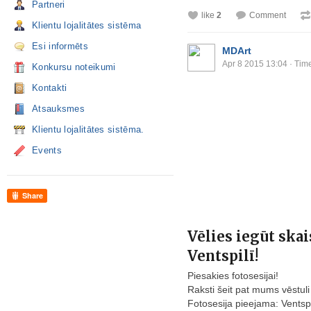
Partneri
like
2
Comment
Klientu lojalitātes sistēma
Esi informēts
MDArt
Apr 8 2015 13:04
· Time
Konkursu noteikumi
Kontakti
Atsauksmes
Klientu lojalitātes sistēma.
Events
Share
Vēlies iegūt skai
Ventspilī!
Piesakies fotosesijai!
Raksti šeit pat mums vēstuli
Fotosesija pieejama: Ventsp