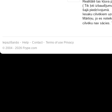
Realitātē tas kļuva 
( Tik ļoti izbaudīju
šajā piedzīvojumā.
Iesaku cilvēkiem uz
Mārtiņu, jo es notei
cilvēku nav sācies.
Iepazīšanās
Help
Contact
Terms of use
Privacy
© 2004 - 2026 Frype.com