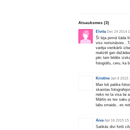
Atsauksmes
(3)
Elvita
Dec 24 2014 1
Šī bija pirmā šāda l
viss norisināsies..
varēja vienkārši izba
realizēt gan dažādas
pēc tam bildēs izskat
fotogrāfu, ceru, ka 
Kristīne
Jan 8 2015 
Man loti patika fotos
skaistas.fotografejo
neko no ta visa lai 
Mārtiņ es tev saku p
labu smaidu...es not
Aiva
Apr 16 2015 15
Satikās divi forši ci