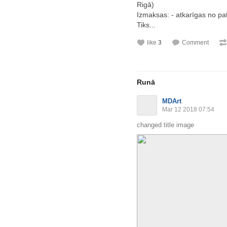
Rigā)
Izmaksas: - atkarīgas no pat
Tiks...
like
3
Comment
Runā
MDArt
Mar 12 2018 07:54
changed title image