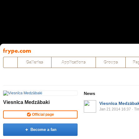
Pāriet
uz
saturu
Galleries
Applications
Groups
Pa
News
Viesnīca Medzābaki
Viesnīca Medzābak
Jan 21 2014 16:37
· Ti
Official page
Become a fan