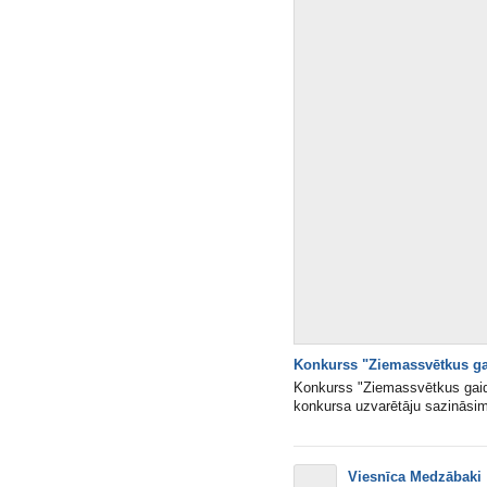
Konkurss "Ziemassvētkus ga
Konkurss "Ziemassvētkus gaido
konkursa uzvarētāju sazināsim
Viesnīca Medzābaki