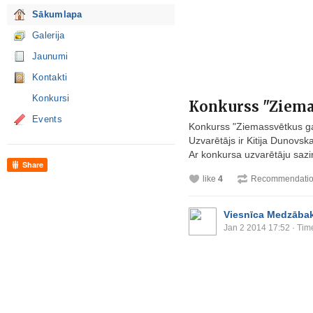
Sākumlapa
Galerija
Jaunumi
Kontakti
Konkursi
Konkurss "Ziema
Events
Konkurss "Ziemassvētkus ga
Uzvarētājs ir Kitija Dunovska
Ar konkursa uzvarētāju sazi
Share
like
4
Recommendati
Viesnīca Medzābak
Jan 2 2014 17:52
· Tim