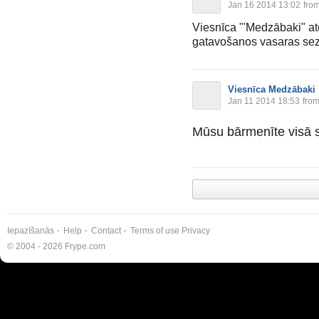
Jan 16 2014 13:02
from
Viesnīca "'Medzābaki" atc
gatavošanos vasaras sez
Viesnīca Medzābaki
Jan 11 2014 18:53
from
Mūsu bārmenīte visā
Iepazīšanās
Help
Contact
Terms of use
Privacy
© 2004 - 2026 Frype.com