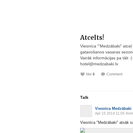
Atcelts!
Viesnīca "'Medzābaki" atceļ 
gatavošanos vasaras sezon
Vairāk informācijas pa tālr.
hotel@
medzabaki.lv
like
8
Comment
Talk
Viesnīca Medzābaki
Apr 15 2014 11:05
from
Viesnīca "Medzābaki" atsāk s