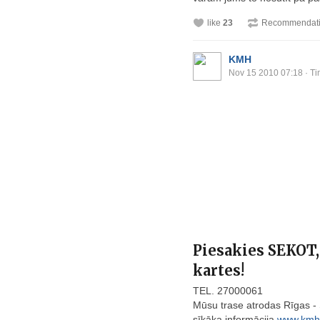
like
23
Recommendat
KMH
Nov 15 2010 07:18
· Ti
Piesakies SEKOT,
kartes!
TEL. 27000061
Mūsu trase atrodas Rīgas -
sīkāka informācija
www.kmh.