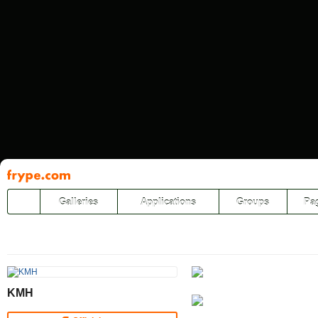
Pāriet
uz
saturu
Galleries
Applications
Groups
Pa
KMH