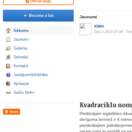
Official page
Become a fan
Jaunumi
KMH
Sākums
Dec 2 2014 07:38
· Tim
Jaunumi
Galerija
Sekotāji
Kontakti
Jautājumi&Atbildes
Aptaujas
Saišu bloks
Kvadraciklu no
Share
Piedāvājam iegādāties dāvan
derīguma termiņš ir 6 mēneš
piedāvātajiem pakalpojumiem
varam jums to nosūtīt pa pas