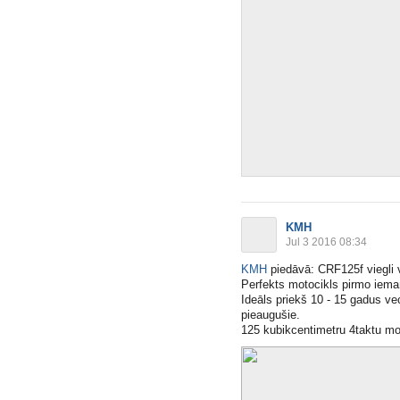
KMH
Jul 3 2016 08:34
KMH
piedāvā: CRF125f viegli
Perfekts motocikls pirmo iem
Ideāls priekš 10 - 15 gadus ve
pieaugušie.
125 kubikcentimetru 4taktu mo