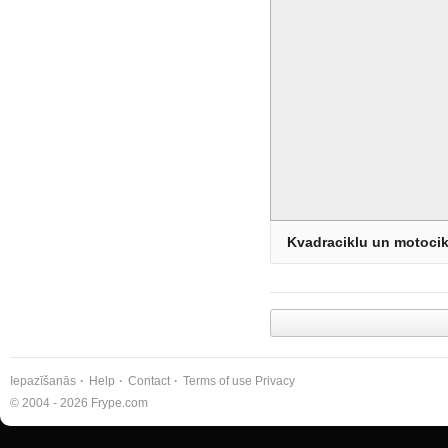
Kvadraciklu un motoci
Iepazīšanās
Help
Contact
Terms of use
Privacy
© 2004 - 2026 Frype.com