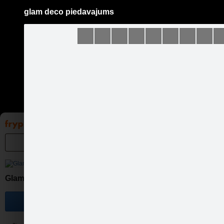
glam deco piedavajums
Pāriet
uz
saturu
Galleries
Applications
Groups
Pa
Glam Deco - aksesuāri
Become a fan