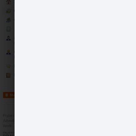
Sākumlapa
Glam Deco skaistākie momenti
Glam Deco līdzjutēji
Jaunumi
īpaši svarīgas personas - VIP
sektors
Cilvēki, lietas kursā par Glam
Deco
Runā
Kontakti un veikali- Nāc ciemos!
Share
Frype.com services
Help
Contact
Advertising
Work
More