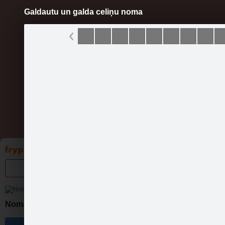
Galdautu un galda celiņu noma
Pāriet
uz
saturu
Galleries
Applications
Groups
Pa
Noma Svētkiem