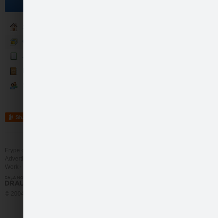
Become a fan
Sākumlapa
Galerija
Jaunumi
Kontakti
Sekotāji
Galdautu un galda ce…
Share
Frype.com services
Help
Contact
Advertising
Work
More
© 2004 - 2026 Frype.com
Galdautu un galda ce…