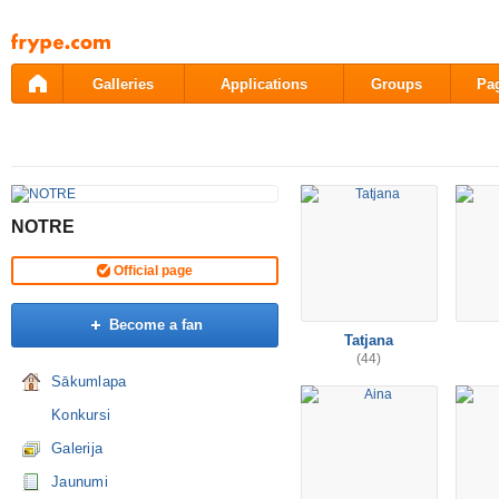
Pāriet
uz
saturu
Galleries
Applications
Groups
Pa
NOTRE
Official page
Become a fan
Tatjana
(44)
Sākumlapa
Konkursi
Galerija
Jaunumi