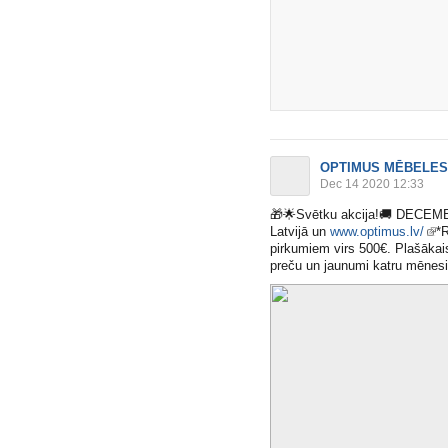
OPTIMUS MĒBELES
Dec 14 2020 12:33
🎁
🌟
Svētku akcija!
🚚
DECEMBR
Latvijā un
www.optimus.lv/
*R
pirkumiem virs 500€. Plašāka
preču un jaunumi katru mēnesi