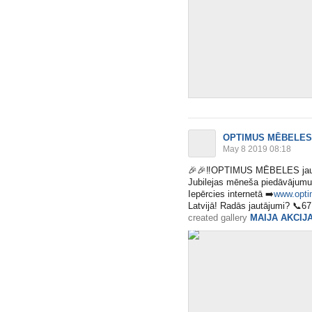
OPTIMUS MĒBELES
May 8 2019 08:18
🎉
🎉
‼️
OPTIMUS MĒBELES jau 
Jubilejas mēneša piedāvājumu
Iepērcies internetā
➡️
www.opti
Latvijā! Radās jautājumi?
📞
67
created gallery
MAIJA AKCIJ