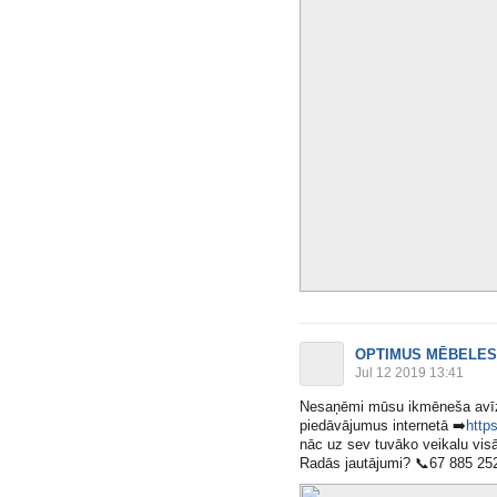
OPTIMUS MĒBELES
Jul 12 2019 13:41
Nesaņēmi mūsu ikmēneša avīz
piedāvājumus internetā
➡️
http
nāc uz sev tuvāko veikalu vis
Radās jautājumi?
📞
67 885 25