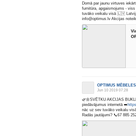
Domā par jaunu virtuves iekārt
furnitūra, apgaismojums - viss
tuvāko veikalu visā
🇱🇻
Latvi
info@
optimus.lv
Akcijas notei
Vi
O
OPTIMUS MĒBELES
Jun 10 2019 07:28
🌿
🌼
SVĒTKU AKCIJAS BUKL
piedāvājumus internetā
➡️
http
nāc uz sev tuvāko veikalu vis
Radās jautājumi?
📞
67 885 25