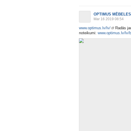
OPTIMUS MĒBELES
Mar 16 2019 08:54
www.optimus.lv/lv/
Radās ja
noteikumi:
www.optimus.lv/lv/b