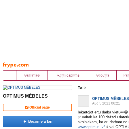
Pāriet
uz
saturu
Galleries
Applications
Groups
Pa
Talk
OPTIMUS MĒBELES
OPTIMUS MĒBELES
Aug 5 2021 06:21
Official page
Iekārtojot ērtu darba vietu
✏️
🙃
✅
vairāk kā 100 dažādu datork
Become a fan
skolniekam, kā arī darbam no
www.optimus.lv/
vai OPTIMU