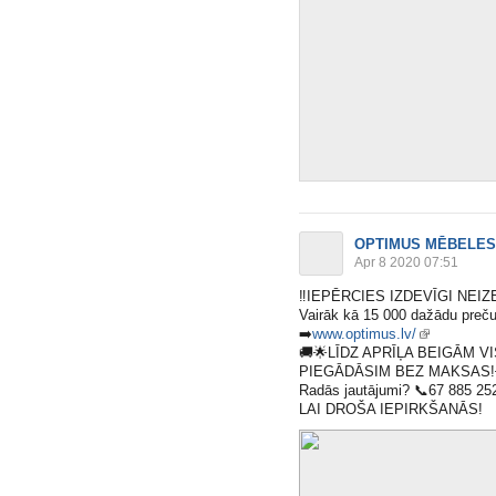
OPTIMUS MĒBELES
Apr 8 2020 07:51
‼️
IEPĒRCIES IZDEVĪGI NEI
Vairāk kā 15 000 dažādu preču
➡️
www.optimus.lv/
🚚
🌟
LĪDZ APRĪĻA BEIGĀM V
PIEGĀDĀSIM BEZ MAKSAS!
Radās jautājumi?
📞
67 885 25
LAI DROŠA IEPIRKŠANĀS!