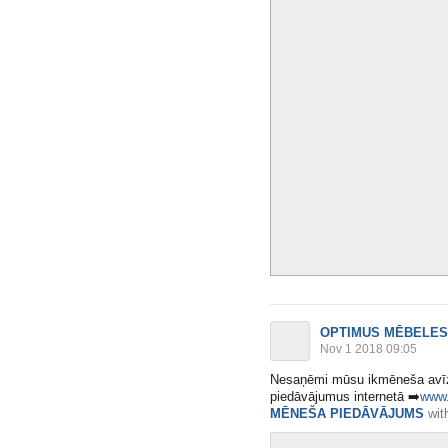
OPTIMUS MĒBELES
Nov 1 2018 09:05
Nesaņēmi mūsu ikmēneša avīz
piedāvājumus internetā
➡️
www.
MĒNEŠA PIEDĀVĀJUMS
wit