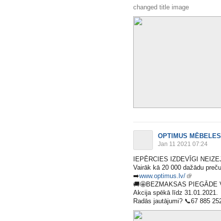
changed title image
OPTIMUS MĒBELES
Jan 11 2021 07:24
IEPĒRCIES IZDEVĪGI NEIZ
Vairāk kā 20 000 dažādu preču
➡️
www.optimus.lv/
🚚
🤩
BEZMAKSAS PIEGĀDE VISĀ 
Akcija spēkā līdz 31.01.2021.
Radās jautājumi?
📞
67 885 25