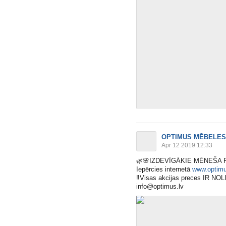
OPTIMUS MĒBELES
Apr 12 2019 12:33
🌿
🌸
IZDEVĪGĀKIE MĒNEŠA 
Iepērcies internetā
www.optimu
‼️
Visas akcijas preces IR NO
info@
optimus.lv