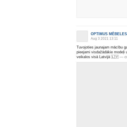
OPTIMUS MĒBELES
Aug 3 2021 13:11
Tuvojoties jaunajam mācību 
pieejami visdažādākie modeļi 
veikalos visā Latvijā
🇱🇻
—
c