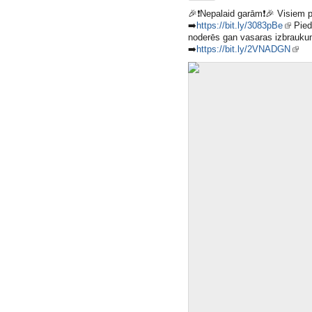
🎉
❗️
Nepalaid garām
❗️
🎉
Visiem p
➡️
https://bit.ly/3083pBe
Pied
noderēs gan vasaras izbrauku
➡️
https://bit.ly/2VNADGN