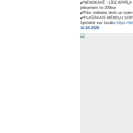
✔️
NENOKAVĒ - LĪDZ APRĪĻ
pirkumiem no 200eur
✔️
Pērc mēbeles droši un izdev
✔️
PLAŠĀKAIS MĒBEĻU SORT
Apmeklē sev tuvāko
https://bi
16.04.2020