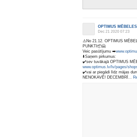
OPTIMUS MĒBELES
Dec 21 2020 07:23
⚠️
No 21.12. OPTIMUS MĒB
PUNKTI
📦
🤗
Veic pasūtījumu
➡️
www.optimus
⬇️
Saņem pirkumus:
✔️
sev tuvākajā OPTIMUS MĒBE
www.optimus.lv/lv/pages/shop
✔️
vai ar piegādi līdz mājas dur
NENOKAVĒ! DECEMBRĪ​...
R