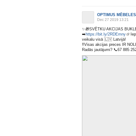
OPTIMUS MĒBELES
Dec 27 2019 13:21
✨
🎁
SVĒTKU AKCIJAS BUK
➡️
https://bit.ly/2RDEmny
Iep
veikalu visā
🇱🇻
Latvijā!
‼️
Visas akcijas preces IR NO
Radās jautājumi?
📞
67 885 25