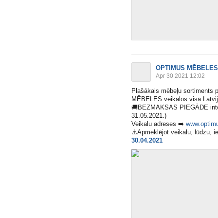
OPTIMUS MĒBELES
Apr 30 2021 12:02
Plašākais mēbeļu sortiments 
MĒBELES veikalos visā Latvi
🚚
BEZMAKSAS PIEGĀDE internet
31.05.2021.)
Veikalu adreses
➡️
www.optimu
⚠️
Apmeklējot veikalu, lūdzu, iev
30.04.2021