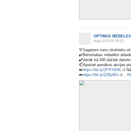
OPTIMUS MĒBELES
Aug 19 2019 06:53
🎊
Sagatavo savu skolnieku skol
✔️
Bērnistabas mēbelēm atlaid
✔️
Vairāk kā 500 dažādi datork
📫
Apskati jaunākos akcijas p
➡️
https://bit.ly/2PXYKNC
Nā
➡️
https://bit.ly/2Z8y6Ev
​...
R