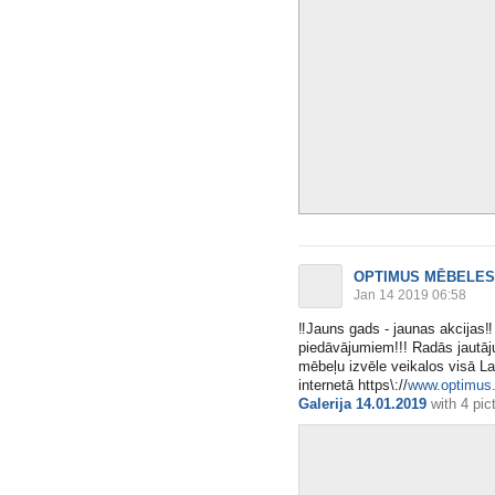
OPTIMUS MĒBELES
Jan 14 2019 06:58
‼️
Jauns gads - jaunas akcijas
‼️
piedāvājumiem!!! Radās jautā
mēbeļu izvēle veikalos visā Lat
internetā https\://
www.optimus.l
Galerija 14.01.2019
with
4 pic