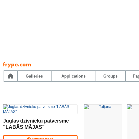
Pāriet
uz
saturu
Galleries
Applications
Groups
Pa
Juglas dzīvnieku patversme
"LABĀS MĀJAS"