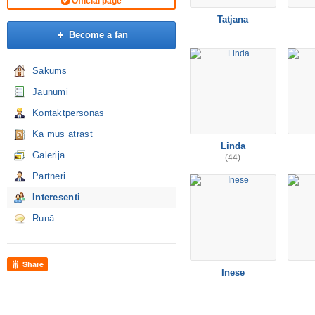
Official page
Tatjana
Become a fan
Sākums
Jaunumi
Kontaktpersonas
Kā mūs atrast
Linda
Galerija
(44)
Partneri
Interesenti
Runā
Share
Inese