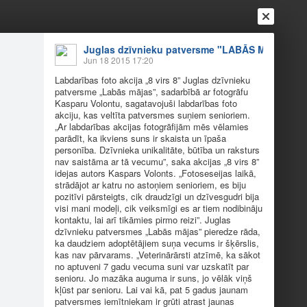
Juglas dzīvnieku patversme "LABĀS MĀJAS"
Jun 18 2015 17:20
Labdarības foto akcija „8 virs 8” Juglas dzīvnieku
patversme „Labās mājas”, sadarbībā ar fotogrāfu
Kasparu Volontu, sagatavojuši labdarības foto
akciju, kas veltīta patversmes suņiem senioriem.
„Ar labdarības akcijas fotogrāfijām mēs vēlamies
parādīt, ka ikviens suns ir skaista un īpaša
Login
Register
Or login with
personība. Dzīvnieka unikalitāte, būtība un raksturs
nav saistāma ar tā vecumu”, saka akcijas „8 virs 8”
Friends
Blogs
Messages
idejas autors Kaspars Volonts. „Fotoseseijas laikā,
strādājot ar katru no astoņiem senioriem, es biju
pozitīvi pārsteigts, cik draudzīgi un dzīvesgudri bija
visi mani modeļi, cik veiksmīgi es ar tiem nodibināju
"8 virs 8"
kontaktu, lai arī tikāmies pirmo reizi”. Juglas
dzīvnieku patversmes „Labās mājas” pieredze rāda,
ka daudziem adoptētājiem suņa vecums ir šķērslis,
kas nav pārvarams. „Veterinārārsti atzīmē, ka sākot
no aptuveni 7 gadu vecuma suni var uzskatīt par
senioru. Jo mazāka auguma ir suns, jo vēlāk viņš
kļūst par senioru. Lai vai kā, pat 5 gadus jaunam
patversmes iemītniekam ir grūti atrast jaunas