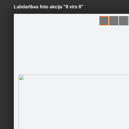
Labdarības foto akcija "8 virs 8"
Pāriet
uz
saturu
Galleries
Applications
Juglas dzīvnieku patversme
"LABĀS MĀJAS"
Official page
Become a fan