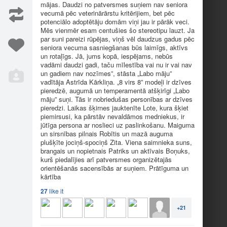
mājas. Daudzi no patversmes suņiem nav seniora
vecumā pēc veterinārārstu kritērijiem, bet pēc
potenciālo adoptētāju domām viņi jau ir pārāk veci.
Mēs vienmēr esam centušies šo stereotipu lauzt. Ja
par suni pareizi rūpējas, viņš vēl daudzus gadus pēc
seniora vecuma sasniegšanas būs laimīgs, aktīvs
un rotaļīgs. Jā, jums kopā, iespējams, nebūs
Milka
1
24
vadāmi daudzi gadi, taču mīlestība vai nu ir vai nav
un gadiem nav nozīmes”, stāsta „Labo māju”
vadītāja Astrīda Kārkliņa. „8 virs 8” modeļi ir dzīves
pieredzē, augumā un temperamentā atšķirīgi „Labo
māju” suņi. Tās ir nobriedušas personības ar dzīves
pieredzi. Laikas šķirnes jauktenīte Lote, kura šķiet
piemirsusi, ka pārstāv nevaldāmos medniekus, ir
jūtīga persona ar noslieci uz paslinkošanu. Maiguma
un sirsnības pilnais Robītis un mazā auguma
plušķīte jociņš-spociņš Zita. Viena saimnieka suns,
brangais un nopietnais Patriks un aktīvais Boņuks,
kurš piedalījies arī patversmes organizētajās
Zita
1
3
orientēšanās sacensībās ar suņiem. Prātīguma un
kārtība
Recommendations
99
27
like it
+21