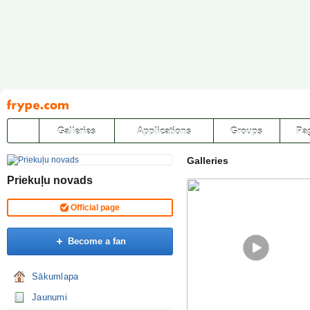
Pāriet
uz
saturu
Galleries
Applications
Groups
Pa
Galleries
Priekuļu novads
Official page
Become a fan
Sākumlapa
Jaunumi