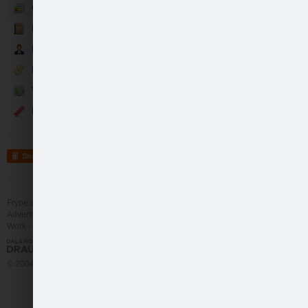
Galerija
Kontakti
Partneri
Diskusijas
Vietas: kaimiņi
Events
Share
Frype.com services
Help
Contact
Advertising
Work
More
© 2004 - 2026 Frype.com