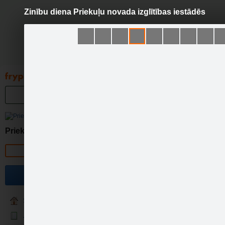
Zinību diena Priekuļu novada izglītības iestādēs
Pāriet
uz
saturu
Galleries
Applications
Groups
Pa
Zinību
Priekuļu novads
Official page
Jauns mācību gads ir atkal
atspēriena punkts ceļojumā,
Become a fan
priekšsēdētāja Elīna Stapul
sveicot skolēnus un pedagog
Sākumlapa
Jaunumi