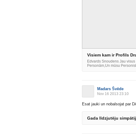
Visiem kam ir Profils D
Edvards Snoudens Jau visus ir
Personām,Un mūsu Personisko
Madars Švēde
Nov 16 2013 23:10
Esat jauki un nobalsojat par
Gada līdzjutēju simpāt