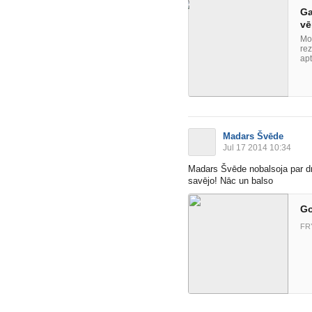
Ga
vē
Mot
rez
apt
Madars Švēde
Jul 17 2014 10:34
Madars Švēde nobalsoja par
d
savējo! Nāc un balso
Go
FR