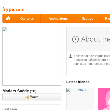
Pāriet
uz
saturu
Galleries
Applications
Groups
Pa
About m
pašam par sevi ir grūti izst
iepazīt un pašiem saprast k
īsumā,es nodarbojos ar mo.
Latest friends
Madars Švēde
(28)
Wave
Last seen