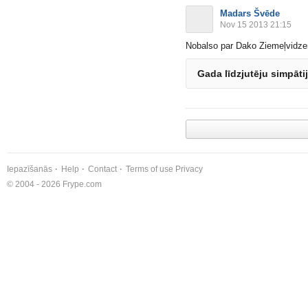
Madars Švēde
Nov 15 2013 21:15
Nobalso par Dako Ziemeļvidz
Gada līdzjutēju simpāt
Iepazīšanās
Help
Contact
Terms of use
Privacy
© 2004 - 2026 Frype.com