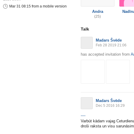
Mar 31 08:15 from a mobile version
Andra
Nadīn
(25)
Talk
Madars Švēde
Feb 28 2019 21:06
has accepted invitation from
A
Madars Švēde
Dec 5 2016 16:29
....
Varbūt kādam vajag Ceturdiena
droši raksta un visu sarunāsim