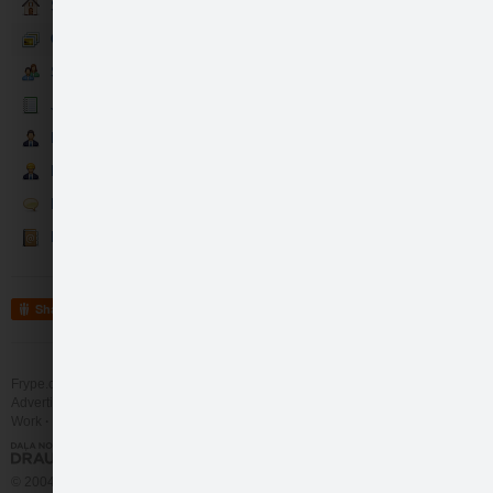
Sākumlapa
Galerija
Sekotāji
Jaunumi
Partneri
Darbinieki
Runā
Kontakti
Share
Frype.com services
Help
Contact
Advertising
Work
More
© 2004 - 2026 Frype.com