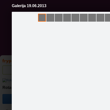
Galerija 19.06.2013
Pāriet
uz
saturu
Galleries
Applications
Groups
Pa
Rotas ar garšu
Become a fan