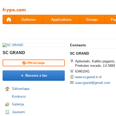
Pāriet
uz
saturu
Galleries
Applications
Groups
Pa
Contacts
SC GRAND
SC GRAND
Apšenieki, Kalētu pagasts,
Official page
Priekules novads, LV-3484
63461041
Become a fan
www.scgrand.lv
siascgrand@gmail.com
Sākumlapa
Konkursi
Galerija
Jaunumi