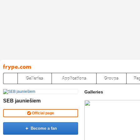
Pāriet
uz
saturu
Galleries
Applications
Groups
Pa
Galleries
SEB jauniešiem
Official page
Become a fan