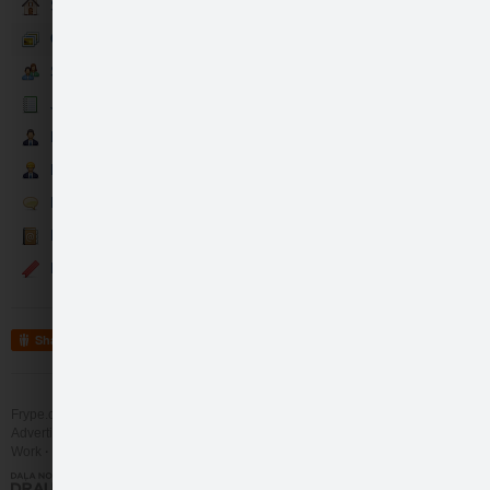
Sākumlapa
Galerija
Sekotāji
Jaunumi
Madagaskaras Burbona…
Draugi
Darbinieki
like
13
Runā
Kontakti
Events
Share
Frype.com services
Help
Contact
Advertising
Work
More