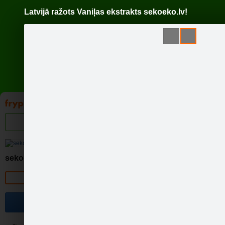
Latvijā ražots Vaniļas ekstrakts sekoeko.lv!
Pāriet
uz
saturu
Galleries
Applications
Groups
Pa
Lat
sekoeko.lv
Official page
Become a fan