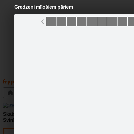
Gredzeni mīlošiem pāriem
Pāriet
uz
saturu
Galleries
Applications
Groups
Pa
Skaistas Dāvanas-Kāzām
Svinībām
http://www.skaistasdavanas
Official page