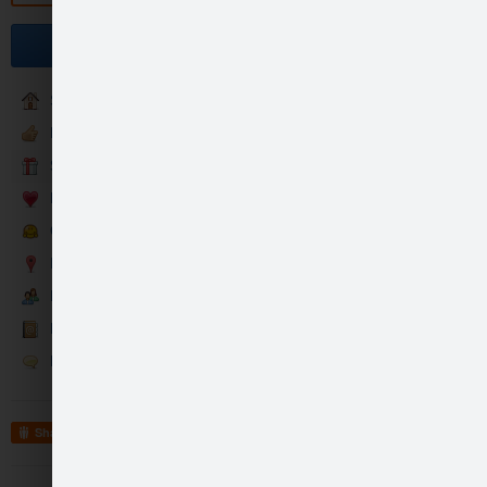
Become a fan
Sākumlapa
NOMA ♥ IETAUPI - IZNOMĀ
Skaistas dāvanas
Pārdomām...
Gandrīz nopietni... :)
www.skaistasdavanas.com
Idejas kāzām un svinībām
Mani mīļie draugi :)
Kontakti
Runā
Share
www.skaistasdavanas.com