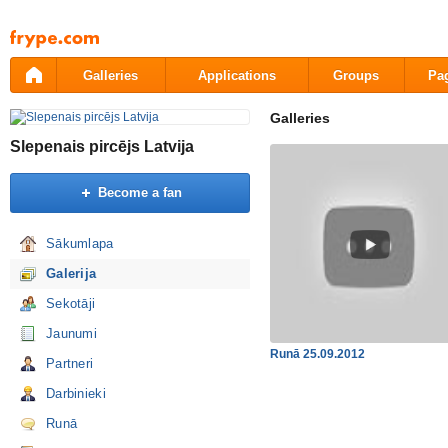
Pāriet
uz
saturu
Galleries
Applications
Groups
Pa
Galleries
Slepenais pircējs Latvija
Become a fan
Sākumlapa
Galerija
Sekotāji
Jaunumi
Runā 25.09.2012
Partneri
Darbinieki
Runā