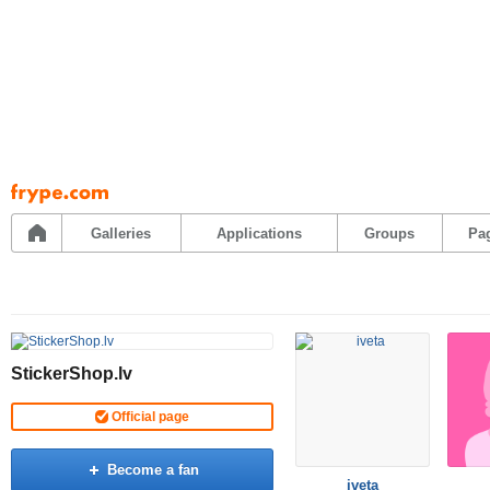
Pāriet
uz
saturu
Galleries
Applications
Groups
Pa
StickerShop.lv
Official page
Become a fan
iveta