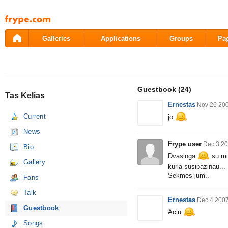
Pāriet
uz
saturu
Galleries
Applications
Groups
Pa
Guestbook
(24)
Tas Kelias
Ernestas
Nov 26 20
Current
jo
News
Frype user
Dec 3 20
Bio
Dvasinga
su min
Gallery
kuria susipazinau...
Sekmes jum..
Fans
Talk
Ernestas
Dec 4 2007
Guestbook
Aciu
Songs