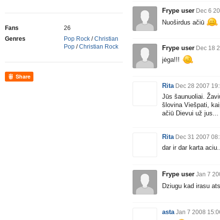
Frype user
Dec 6 20
Nuoširdus ačiū
Fans
26
Genres
Pop Rock
/
Christian
Pop
/
Christian Rock
Frype user
Dec 18 2
jėga!!!
Share
Rita
Dec 28 2007 19
Jūs šaunuoliai. Žaviu
šlovina Viešpati, kai
ačiū Dievui už jus...
Rita
Dec 31 2007 08
dar ir dar karta aciu.....
Frype user
Jan 7 20
Dziugu kad irasu at
asta
Jan 7 2008 15:0