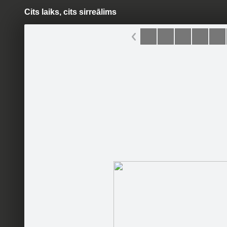
Cits laiks, cits sirreālims
Pāriet
uz
saturu
Galleries
Applications
Tērē mazāk!
Become a fan
Sākumlapa
Galerija
Sekotāji
Jaunumi
Partneri
Darbinieki