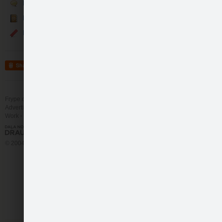
Runā
Kontakti
Events
Share
Frype.com services
Help
Contact
Advertising
Work
More
© 2004 - 2026 Frype.com