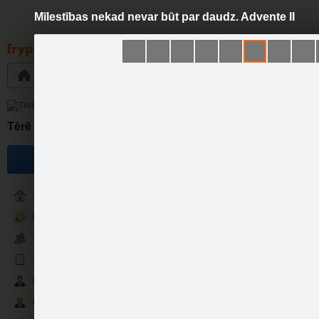
Mīlestības nekad nevar būt par daudz. Advente II
Pāriet
uz
saturu
Galleries
Applications
Groups
Pa
Mīlest
Tērē mazāk!
Become a fan
Sākumlapa
Galerija
Sekotāji
Jaunumi
Partneri
Darbinieki