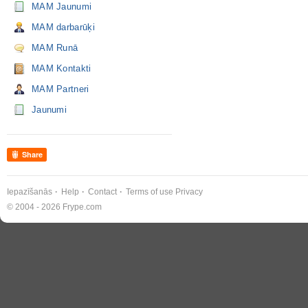
MAM Jaunumi
MAM darbarūķi
MAM Runā
MAM Kontakti
MAM Partneri
Jaunumi
Share
Iepazīšanās
Help
Contact
Terms of use
Privacy
© 2004 - 2026 Frype.com