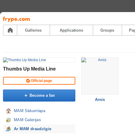
Pāriet
uz
saturu
Galleries
Applications
Groups
Pa
Thumbs Up Media Line
Official page
Become a fan
Arnis
MAM Sākumlapa
MAM Galerijas
Ar MAM draudzīgie