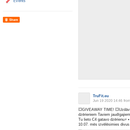
Events
Share
TruFit.eu
Jun 19 2020 14:46
fro
💥
GIVEAWAY TIME!
💥
Uzdāv
dzērieniem Taviem jaudīgajiem
Tu lieto C4 gatavo dzērienu
⚡️
•
10.07. mēs izvēlēsimies divus 