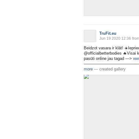
TruFit.eu
Jun 19 2020 12:36
fro
Beidzot vasara ir klāt!
☀️
Ieprie
@officialbetterbodies
🔥
Visai 
pasūti online jau tagad —>
www
—————————————
more
—
created gallery