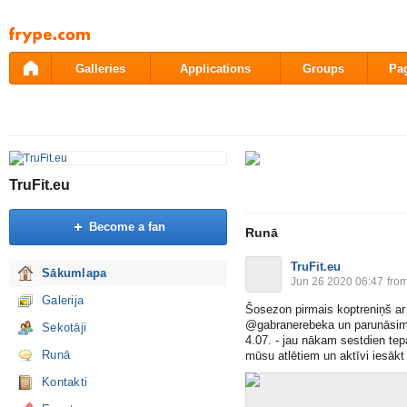
Pāriet
uz
saturu
Galleries
Applications
Groups
Pa
TruFit.eu
Become a fan
Runā
TruFit.eu
Sākumlapa
Jun 26 2020 06:47
fro
Galerija
Šosezon pirmais koptreniņš ar 
@gabranerebeka un parunāsim 
Sekotāji
4.07. - jau nākam sestdien tepa
Runā
mūsu atlētiem un aktīvi iesākt 
Kontakti