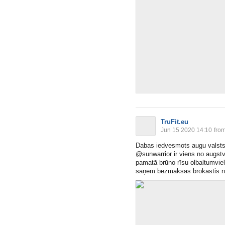
TruFit.eu
Jun 15 2020 14:10
fro
Dabas iedvesmots augu valsts 
@sunwarrior ir viens no augstve
pamatā brūno rīsu olbaltumv
saņem bezmaksas brokastis 