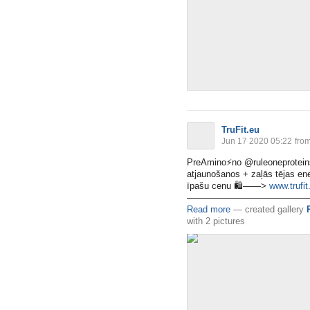
TruFit.eu
Jun 17 2020 05:22
fro
PreAmino
⚡️
no @ruleoneproteins 
atjaunošanos + zaļās tējas ene
īpašu cenu
🛍
——>
www.trufit.
—————————————
Read more
—
created gallery
with
2 pictures