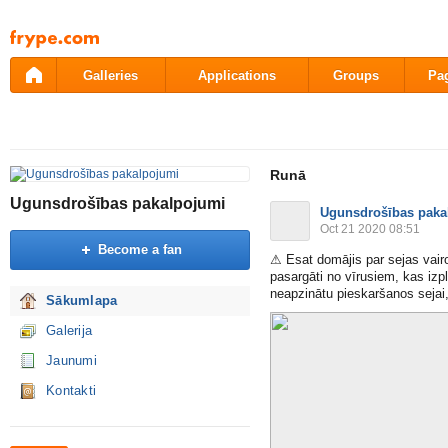
Pāriet
uz
saturu
Galleries
Applications
Groups
Pa
Runā
Ugunsdrošības pakalpojumi
Ugunsdrošības paka
Oct 21 2020 08:51
Become a fan
⚠
Esat domājis par sejas vai
pasargāti no vīrusiem, kas izpl
neapzinātu pieskaršanos sejai,
Sākumlapa
Galerija
Jaunumi
Kontakti