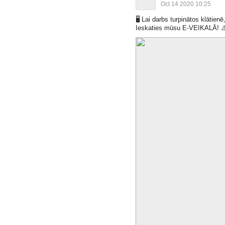
Oct 14 2020 10:25
🖥
Lai darbs turpinātos klātien
Ieskaties mūsu E-VEIKALĀ!