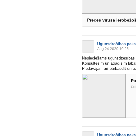
Preces vīrusa ierobežoš
Ugunsdrošības paka
Aug 24 2020 10:26
Nepieciešams ugunsdzēsības a
Konsultēsim un atradīsim labā
Piedāvājam arī pārbaudīt un u
Pu
Pu
Ugunsdrošības paka